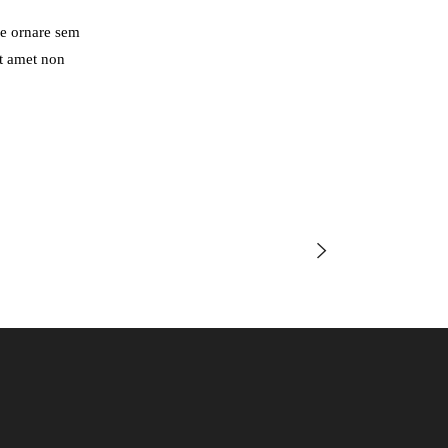
ue ornare sem
it amet non