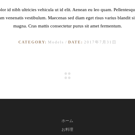
lor id nibh ultricies vehicula ut id elit. Aenean eu leo quam. Pellentesq
am venenatis vestibulum. Maecenas sed diam eget risus varius blandit s
magna. Cras mattis consectetur purus sit amet fermentum.
CATEGORY:
Models
DATE:
2017年7月31日
ホーム
お料理