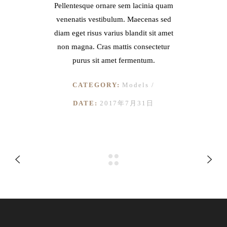
Pellentesque ornare sem lacinia quam
venenatis vestibulum. Maecenas sed
diam eget risus varius blandit sit amet
non magna. Cras mattis consectetur
purus sit amet fermentum.
CATEGORY:
Models
DATE:
2017年7月31日