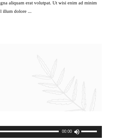
agna aliquam erat volutpat. Ut wisi enim ad minim
el illum dolore
ボ
00:00
リ