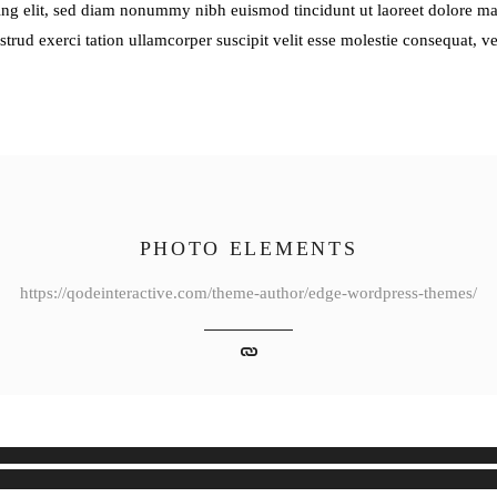
ing elit, sed diam nonummy nibh euismod tincidunt ut laoreet dolore m
trud exerci tation ullamcorper suscipit velit esse molestie consequat, v
PHOTO ELEMENTS
https://qodeinteractive.com/theme-author/edge-wordpress-themes/
音
声