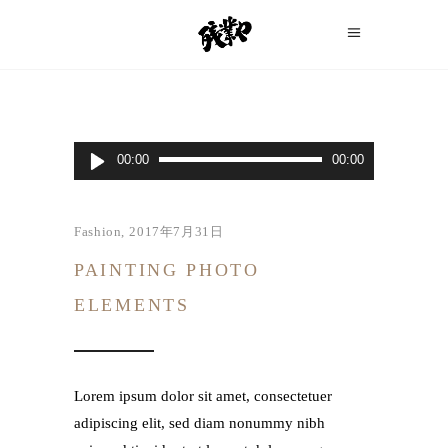
音
00:00
00:00
声
プ
レ
Fashion
2017年7月31日
ー
PAINTING PHOTO
ヤ
ー
ELEMENTS
Lorem ipsum dolor sit amet, consectetuer
adipiscing elit, sed diam nonummy nibh