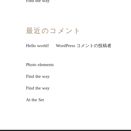
Find the way
最近のコメント
Hello world!
に
WordPress コメントの投稿者
より
Photo elements
に
Mariah Simpson
より
Find the way
に
Mariah Simpson
より
Find the way
に
Jonathan Smith
より
At the Set
に
Jonathan Smith
より