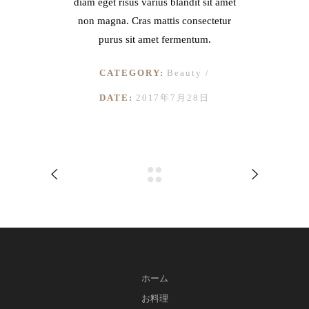
diam eget risus varius blandit sit amet
non magna. Cras mattis consectetur
purus sit amet fermentum.
CATEGORY:
Beauty
DATE:
2017年7月28日
ホーム
お料理